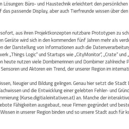
n Lösungen: Büro- und Haustechnik erleichtert den persönlichen 
das passende Display, aber auch Tierfreunde wissen über den Au
b sofort, aus ihren Projektkonzepten nutzbare Prototypen zu sch
ten Geräte wird sich in den kommenden fünf Jahren mehr als ve
eben der Darstellung von Informationen auch die Datenverarbeit
 „Things Logic“ und Startups wie „CityMonitor“, „Crate“ und „Te
on heute nutzen viele Dornbirnerinnen und Dornbirner zahlreich
 Sensoren und Aktoren ein Trend, der unserer Region im interna
issen, Neugier und Bildung gelingen. Genau hier setzt die Stadt
wissen und die Entwicklung einer gelebten Fehler- und Gründerk
ierung (Kurse.digitialeinitativen.at) an. Manche der interaktiv
Angebote Fähigkeiten ausgebaut, neue Firmen gegründet und be
s Wissen in unserer Region binden und so unsere Stadt auch fü