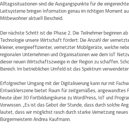
Alltagssituationen sind die Ausgangspunkte für die eingereichte
Leitsysteme bringen Information genau im richtigen Moment auf 
Mitbewohner aktuell Bescheid.
Der nächste Schritt ist die Phase 2. Die Teilnehmer beginnen a
Technologie unsere Wirtschaft fördert: Die Anzahl der vernetz
kleiner, energieeffizienter, vernetzter Mobilgeräte, welche n
regionalen Unternehmen und Organisationen wie dem IoT Netzwerk
dieser neuen Wirtschaftszweige in der Region zu schaffen. Sch
Bereich. Im betrieblichen Umfeld ist das Spektrum verwendeter
Erfolgreicher Umgang mit der Digitalisierung kann nur mit Fachw
Entwicklerszene bietet Raum für zeitgemäßes, angewandtes Fach
heute über 30 Fortbildungskurse zu WordPress, IoT und Programm
Vorwissen. „Es ist das Gebot der Stunde, dass durch solche 
lautet, dass wir möglichst rasch durch starke Vernetzung neue
Bürgermeisterin Andrea Kaufmann.