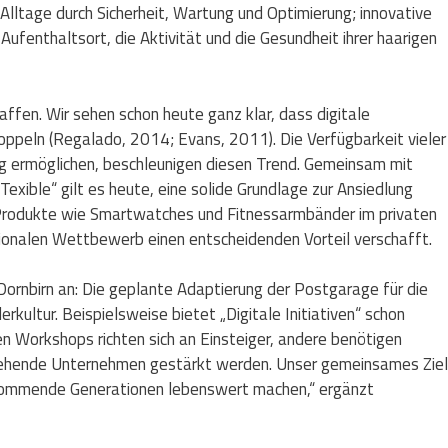
Alltage durch Sicherheit, Wartung und Optimierung; innovative
fenthaltsort, die Aktivität und die Gesundheit ihrer haarigen
affen. Wir sehen schon heute ganz klar, dass digitale
rdoppeln (Regalado, 2014; Evans, 2011).
Die Verfügbarkeit vieler
ung ermöglichen, beschleunigen diesen Trend. Gemeinsam mit
xible“ gilt es heute, eine solide Grundlage zur Ansiedlung
e Produkte wie Smartwatches und Fitnessarmbänder im privaten
tionalen Wettbewerb einen entscheidenden Vorteil verschafft.
 Dornbirn an: Die geplante Adaptierung der Postgarage für die
ultur. Beispielsweise bietet „Digitale Initiativen“ schon
en Workshops richten sich an Einsteiger, andere benötigen
stehende Unternehmen gestärkt werden. Unser gemeinsames Ziel
r kommende Generationen lebenswert machen,“ ergänzt