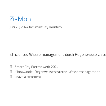
ZisMon
Juni 20, 2024
by
SmartCity Dornbirn
Effizientes Wassermanagement durch Regenwasserzister
Categories
Smart City Wettbewerb 2024
Tags
Klimawandel
,
Regenwasserzisterne
,
Wassermanagement
Leave a comment