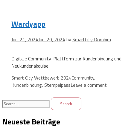
Wardyapp
Juni 21, 2024
Juni 20, 2024
by
SmartCity Dornbirn
Digitale Community-Plattform zur Kundenbindung und
Neukundenakquise
Categories
Tags
Smart City Wettbewerb 2024
Community
,
Kundenbindung
,
Stempelpass
Leave a comment
Search
for:
Neueste Beiträge